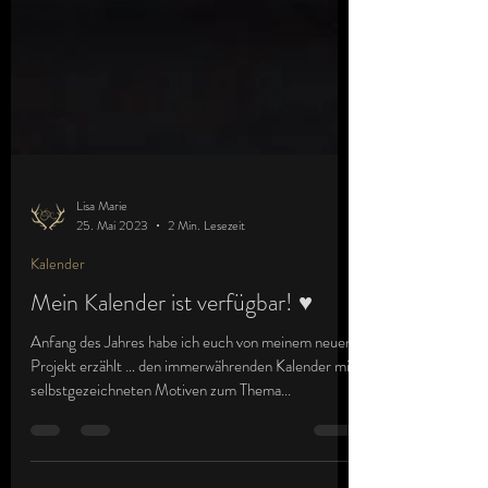
Lisa Marie
25. Mai 2023
2 Min. Lesezeit
Kalender
Mein Kalender ist verfügbar! ♥
Anfang des Jahres habe ich euch von meinem neuen
Projekt erzählt … den immerwährenden Kalender mit
selbstgezeichneten Motiven zum Thema...