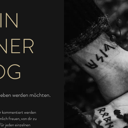
IN
NER
OG
rieben werden möchten.
dir kommentiert werden
lich freuen, von dir zu
für jeden einzelnen