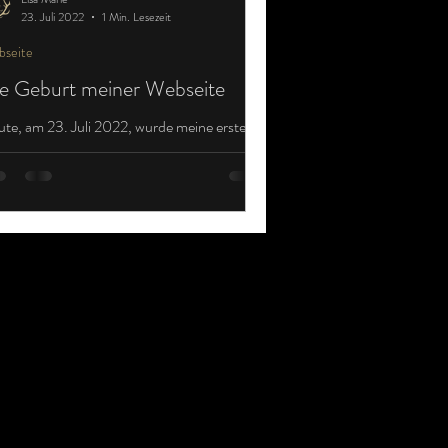
23. Juli 2022
1 Min. Lesezeit
seite
e Geburt meiner Webseite
te, am 23. Juli 2022, wurde meine erste
ene Webseite geboren – genau einen Monat
 der Veröffentlichung meines Buches
lenlast....