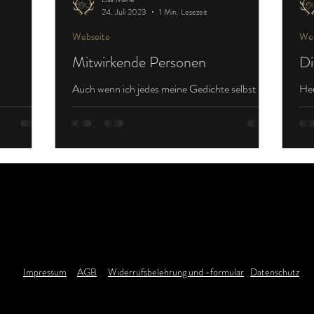
24. Juli 2023
1 Min. Lesezeit
Webseite
Web
Mitwirkende Personen
Di
Auch wenn ich jedes meine Gedichte selbst
Heu
geschrieben und jede meiner Zeichnungen
eig
selbst gezeichnet habe, wäre mein Buch niemals
vor
so schön...
See
Impressum
AGB
Widerrufsbelehrung und -formular
Datenschutz