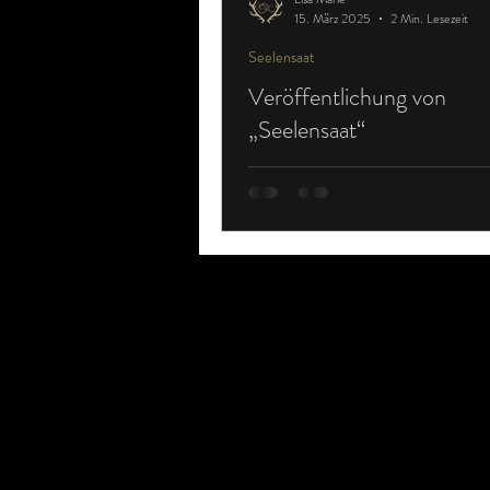
15. März 2025
2 Min. Lesezeit
Seelensaat
Veröffentlichung von
„Seelensaat“
Ihr Lieben, der Tag ist gekommen: Am 14. März
2025 erschien mein zweiter Lyrikband „
Seelensaat “ – 2,5 Jahre nach der...